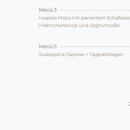
Menü 3
Insalata Mista mit paniertem Schafskä
Hähnchenbrust und Joghurtsoße
Menü 5
Scaloppina Caprese + Tagesbeilagen