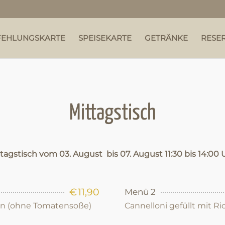
FEHLUNGSKARTE
SPEISEKARTE
GETRÄNKE
RESE
Mittagstisch
ttagstisch vom
03
. August bis
07.
August
11:30
bis
14:00
€
11,90
Menü 2
ln (ohne Tomatensoße)
Cannelloni gefüllt mit R