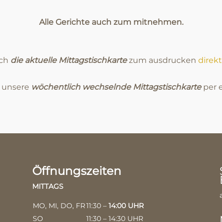
Alle Gerichte auch zum mitnehmen.
ich
die aktuelle Mittagstischkarte
zum ausdrucken
direkt
e unsere
wöchentlich wechselnde Mittagstischkarte
per e
Öffnungszeiten
MITTAGS
MO, MI, DO, FR
11:30 –
14:00 UHR
SO
11:30 – 14:30 UHR