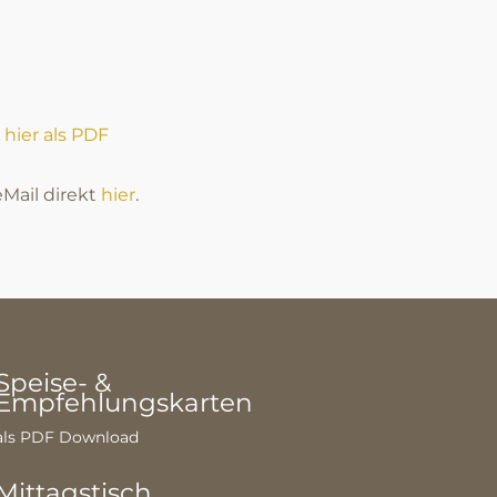
 hier als PDF
Mail direkt
hier
.
Speise- &
Empfehlungskarten
als PDF Download
Mittagstisch