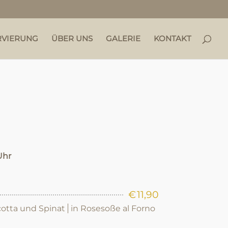
RVIERUNG
ÜBER UNS
GALERIE
KONTAKT
Uhr
€
11,90
icotta und Spinat
in Rosesoße al Forno