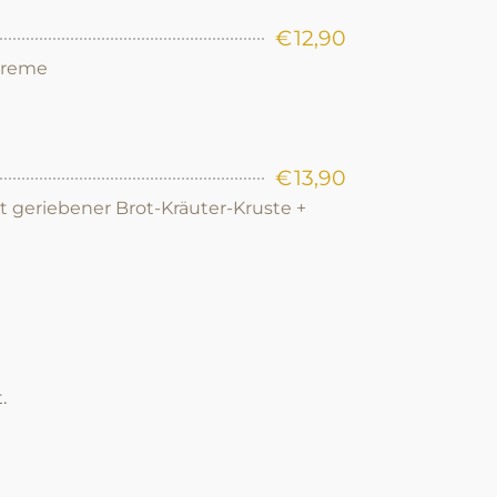
€
12,90
Creme
€
13,90
it geriebener Brot-Kräuter-Kruste +
.