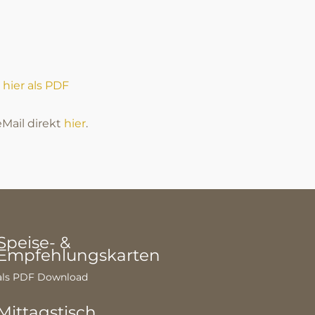
 hier als PDF
Mail direkt
hier
.
Speise- &
Empfehlungskarten
als PDF Download
Mittagstisch