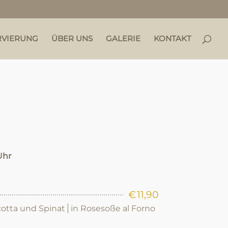
RVIERUNG
ÜBER UNS
GALERIE
KONTAKT
Uhr
€
11,90
icotta und Spinat
in Rosesoße al Forno