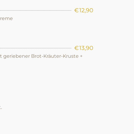
€
12,90
Creme
€
13,90
it geriebener Brot-Kräuter-Kruste +
.