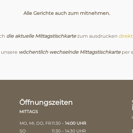
Alle Gerichte auch zum mitnehmen.
ich
die aktuelle Mittagstischkarte
zum ausdrucken
direkt
e unsere
wöchentlich wechselnde Mittagstischkarte
per e
Öffnungszeiten
MITTAGS
MO, MI, DO, FR
11:30 –
14:00 UHR
SO
11:30 – 14:30 UHR