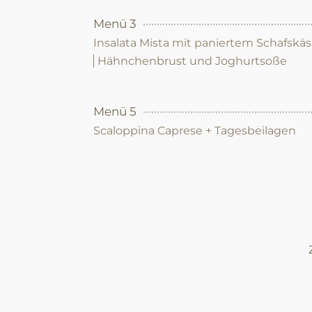
Menü 3
Insalata Mista mit paniertem Schafskä
Hähnchenbrust und Joghurtsoße
Menü 5
Scaloppina Caprese + Tagesbeilagen