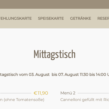
FEHLUNGSKARTE
SPEISEKARTE
GETRÄNKE
RESE
Mittagstisch
ttagstisch vom
03
. August bis
07.
August
11:30
bis
14:00
€
11,90
Menü 2
ln (ohne Tomatensoße)
Cannelloni gefüllt mit R