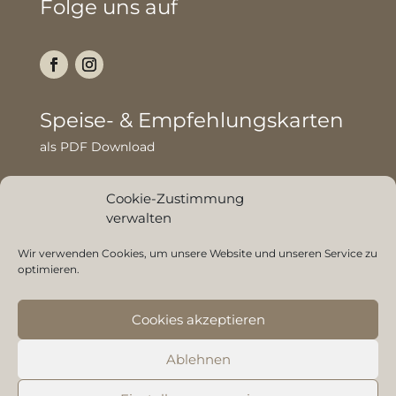
Folge uns auf
Speise- & Empfehlungskarten
als PDF Download
Mittagstisch
Cookie-Zustimmung
Unsere wöchentlich wechselnde Mittagstischkarte
verwalten
finden Sie
hier
.
Wir verwenden Cookies, um unsere Website und unseren Service zu
optimieren.
Cookies akzeptieren
© Trattoria Pizzeria Calabria, Mörfelden-Walldorf |
Ablehnen
Impressum
|
Datenschutzerklärung
|
Cookie-
Richtlinien