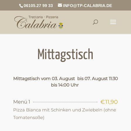
06105.27 99 33
INFO@TP-CALABRIA.DE
Mittagstisch
Mittagstisch vom
03
. August bis
07.
August
11:30
bis
14:00
Uhr
€
11,90
Menü 1
Pizza Bianca mit Schinken und Zwiebeln (ohne
Tomatensoße)