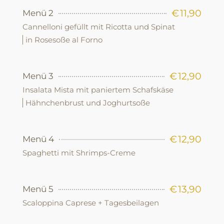
€
11,90
Menü 2
Cannelloni gefüllt mit Ricotta und Spinat
in Rosesoße al Forno
€
12,90
Menü 3
Insalata Mista mit paniertem Schafskäse
Hähnchenbrust und Joghurtsoße
€
12,90
Menü 4
Spaghetti mit Shrimps-Creme
€
13,90
Menü 5
Scaloppina Caprese + Tagesbeilagen