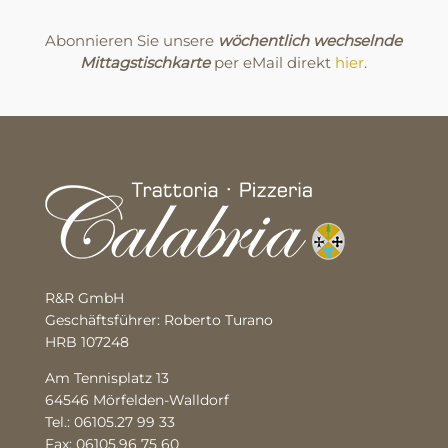
Abonnieren Sie unsere
wöchentlich wechselnde
Mittagstischkarte
per eMail direkt
hier
.
R&R GmbH
Geschäftsführer: Roberto Turano
HRB 107248
Am Tennisplatz 13
64546 Mörfelden-Walldorf
Tel.: 06105.27 99 33
Fax: 06105.96 75 60