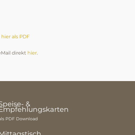
 hier als PDF
Mail direkt
hier
.
Speise- &
Empfehlungskarten
als PDF Download
Mittagstisch