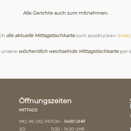
Alle Gerichte auch zum mitnehmen.
ich
die aktuelle Mittagstischkarte
zum ausdrucken
direkt
e unsere
wöchentlich wechselnde Mittagstischkarte
per e
Öffnungszeiten
MITTAGS
MO, MI, DO, FR
11:30 –
14:00 UHR
SO
11:30 – 14:30 UHR