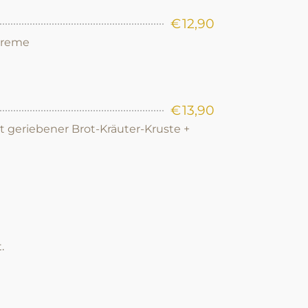
€
12,90
Creme
€
13,90
it geriebener Brot-Kräuter-Kruste +
.