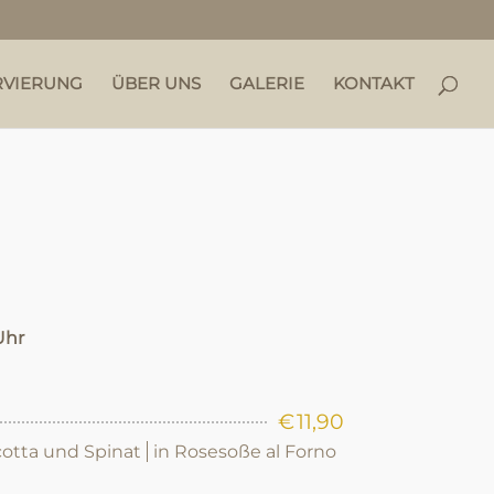
RVIERUNG
ÜBER UNS
GALERIE
KONTAKT
Uhr
€
11,90
icotta und Spinat
in Rosesoße al Forno