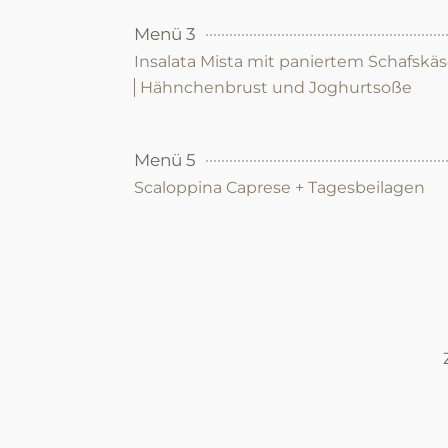
Menü 3
Insalata Mista mit paniertem Schafskä
Hähnchenbrust und Joghurtsoße
Menü 5
Scaloppina Caprese + Tagesbeilagen