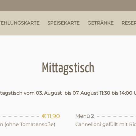
FEHLUNGSKARTE
SPEISEKARTE
GETRÄNKE
RESE
Mittagstisch
ttagstisch vom
03
. August bis
07.
August
11:30
bis
14:00
€
11,90
Menü 2
ln (ohne Tomatensoße)
Cannelloni gefüllt mit R